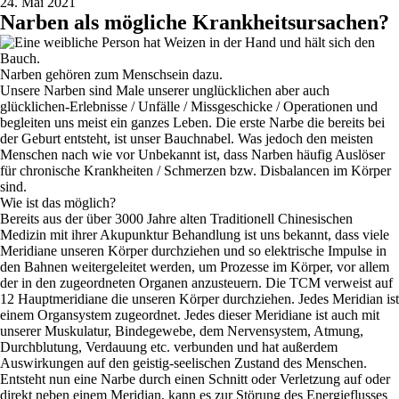
24. Mai 2021
Narben als mögliche Krankheitsursachen?
Narben gehören zum Menschsein dazu.
Unsere Narben sind Male unserer unglücklichen aber auch
glücklichen-Erlebnisse / Unfälle / Missgeschicke / Operationen und
begleiten uns meist ein ganzes Leben. Die erste Narbe die bereits bei
der Geburt entsteht, ist unser Bauchnabel. Was jedoch den meisten
Menschen nach wie vor Unbekannt ist, dass Narben häufig Auslöser
für chronische Krankheiten / Schmerzen bzw. Disbalancen im Körper
sind.
Wie ist das möglich?
Bereits aus der über 3000 Jahre alten Traditionell Chinesischen
Medizin mit ihrer Akupunktur Behandlung ist uns bekannt, dass viele
Meridiane unseren Körper durchziehen und so elektrische Impulse in
den Bahnen weitergeleitet werden, um Prozesse im Körper, vor allem
der in den zugeordneten Organen anzusteuern. Die TCM verweist auf
12 Hauptmeridiane die unseren Körper durchziehen. Jedes Meridian ist
einem Organsystem zugeordnet. Jedes dieser Meridiane ist auch mit
unserer Muskulatur, Bindegewebe, dem Nervensystem, Atmung,
Durchblutung, Verdauung etc. verbunden und hat außerdem
Auswirkungen auf den geistig-seelischen Zustand des Menschen.
Entsteht nun eine Narbe durch einen Schnitt oder Verletzung auf oder
direkt neben einem Meridian, kann es zur Störung des Energieflusses