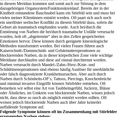
in diesem Meridian kommen und somit auch zur Störung in dem
dazugehörigen Organsystem/Funktionskreislauf. Bereits der in der
Kindheit entstandene Bauchnabel kann ein Störfeld sein und muss bei
vielen meiner Klientinnen entstört werden. Oft paart sich auch noch
ein unerlöster seelischer Konflikt zu diesem Störfeld dazu, sofern die
Geburt als traumatisch empfunden wurde. Auch bei/durch die
Entstörung von Narben die bei/durch traumatische Unfälle verursacht
wurden, holt oft „abgetrennte“ aber in den Zellen gespeicherten
Emotionen hervor. Diese können durch geeignete kinesiologische
Methoden transformiert werden. Bei vielen Frauen führen auch
Kaiserschnitt-/Dammschnitt- und Gebärmutteroperationen zu
blockierenden Narben, da in dieser körperlichen Zone viele wichtige
Meridiane durchlaufen und diese auf einmal durchtrennt werden.
Narben verursacht durch Mandel-/Zahn-/Herz-/Knie- und
Schildrüsenoperationen sind ebenso häufig Auslöser für unerklärliche
oder falsch diagnostizierte Krankheitsursachen. Aber auch durch
Narben durch Schönheits-OP´s, Tattoos, Piercings, Knochenbrüche
und minimal invasive Eingriffe können Störfelder entstehen. Oft
bemerken wir selbst eine Art von Taubheitsgefühl, Juckreiz, Blässe
oder Ähnliches, im Umkreis von blockierende Narben, wissen jedoch
nicht, dass diese so rasch als möglich entstört werden sollten. Oft
weisen jedoch blockierende Narben auch über Jahre keinerlei
auffallende Symptome auf.
Folgende Symptome können oft im Zusammenhang mit Störfelder
erzeugenden Narben stehen: