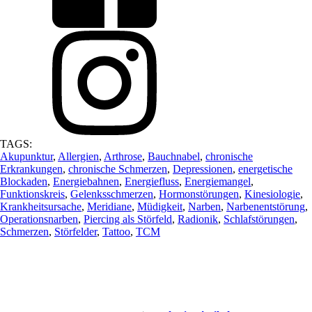
TAGS:
Akupunktur
,
Allergien
,
Arthrose
,
Bauchnabel
,
chronische
Erkrankungen
,
chronische Schmerzen
,
Depressionen
,
energetische
Blockaden
,
Energiebahnen
,
Energiefluss
,
Energiemangel
,
Funktionskreis
,
Gelenksschmerzen
,
Hormonstörungen
,
Kinesiologie
,
Krankheitsursache
,
Meridiane
,
Müdigkeit
,
Narben
,
Narbenentstörung
,
Operationsnarben
,
Piercing als Störfeld
,
Radionik
,
Schlafstörungen
,
Schmerzen
,
Störfelder
,
Tattoo
,
TCM