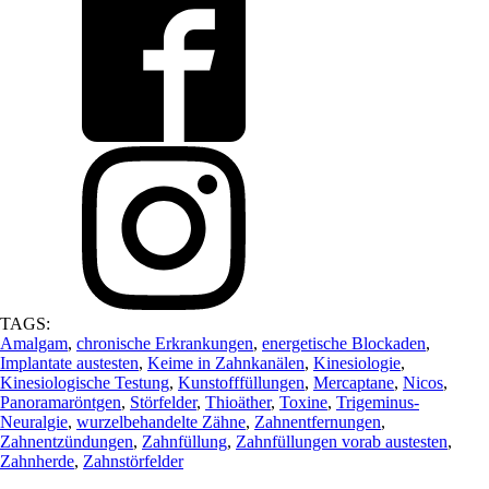
TAGS:
Amalgam
,
chronische Erkrankungen
,
energetische Blockaden
,
Implantate austesten
,
Keime in Zahnkanälen
,
Kinesiologie
,
Kinesiologische Testung
,
Kunstofffüllungen
,
Mercaptane
,
Nicos
,
Panoramaröntgen
,
Störfelder
,
Thioäther
,
Toxine
,
Trigeminus-
Neuralgie
,
wurzelbehandelte Zähne
,
Zahnentfernungen
,
Zahnentzündungen
,
Zahnfüllung
,
Zahnfüllungen vorab austesten
,
Zahnherde
,
Zahnstörfelder