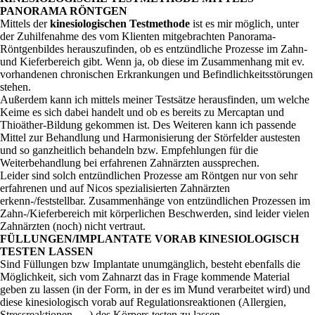
PANORAMA RÖNTGEN
Mittels der
kinesiologischen Testmethode
ist es mir möglich, unter
der Zuhilfenahme des vom Klienten mitgebrachten Panorama-
Röntgenbildes herauszufinden, ob es entzündliche Prozesse im Zahn-
und Kieferbereich gibt. Wenn ja, ob diese im Zusammenhang mit ev.
vorhandenen chronischen Erkrankungen und Befindlichkeitsstörungen
stehen.
Außerdem kann ich mittels meiner Testsätze herausfinden, um welche
Keime es sich dabei handelt und ob es bereits zu Mercaptan und
Thioäther-Bildung gekommen ist. Des Weiteren kann ich passende
Mittel zur Behandlung und Harmonisierung der Störfelder austesten
und so ganzheitlich behandeln bzw. Empfehlungen für die
Weiterbehandlung bei erfahrenen Zahnärzten aussprechen.
Leider sind solch entzündlichen Prozesse am Röntgen nur von sehr
erfahrenen und auf Nicos spezialisierten Zahnärzten
erkenn-/feststellbar. Zusammenhänge von entzündlichen Prozessen im
Zahn-/Kieferbereich mit körperlichen Beschwerden, sind leider vielen
Zahnärzten (noch) nicht vertraut.
FÜLLUNGEN/IMPLANTATE VORAB KINESIOLOGISCH
TESTEN LASSEN
Sind Füllungen bzw Implantate unumgänglich, besteht ebenfalls die
Möglichkeit, sich vom Zahnarzt das in Frage kommende Material
geben zu lassen (in der Form, in der es im Mund verarbeitet wird) und
diese kinesiologisch vorab auf Regulationsreaktionen (Allergien,
Stressreaktionen, …) des Körpers testen zu lassen.