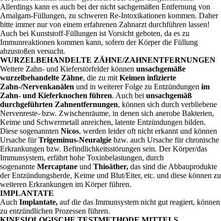
Allerdings kann es auch bei der nicht sachgemäßen Entfernung von
Amalgam-Füllungen, zu schweren Re-Intoxikationen kommen. Daher
bitte immer nur von einem erfahrenen Zahnarzt durchführen lassen!
Auch bei Kunststoff-Füllungen ist Vorsicht geboten, da es zu
Immunreaktionen kommen kann, sofern der Körper die Füllung
abzustoßen versucht.
WURZELBEHANDELTE ZÄHNE/ZAHNENTFERNUNGEN
Weitere Zahn- und Kieferstörfelder können
unsachgemäße
wurzelbehandelte Zähne
, die zu mit
Keimen infizierte
Zahn-/Nervenkanälen
und in weiterer Folge zu Entzündungen
im
Zahn- und Kieferknochen führen
. Auch bei
unsachgemäß
durchgeführten Zahnentfernungen
, können sich durch verbliebene
Nervenreste- bzw. Zwischenräume, in denen sich anerobe Bakterien,
Keime und Schwermetall anreichen, latente Entzündungen bilden.
Diese sogenannten
Nicos
, werden leider oft nicht erkannt und können
Ursache für
Trigeminus-Neuralgie
bzw. auch Ursache für chronische
Erkrankungen bzw. Befindlichkeitsstörungen sein. Der Körper/das
Immunsystem, erfährt hohe Toxinbelastungen, durch
sogenannte
Mercaptane
und
Thioäther,
das sind die Abbauprodukte
der Entzündungsherde, Keime und Blut/Eiter, etc. und diese können zu
weiteren Erkrankungen im Körper führen.
IMPLANTATE
Auch
Implantate,
auf die das Immunsystem nicht gut reagiert, können
zu entzündlichen Prozessen führen.
KINESIOLOGISCHE TESTMETHODE MITTELS