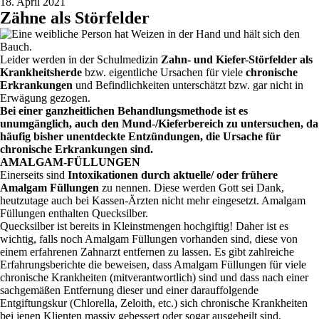
18. April 2021
Zähne als Störfelder
Leider werden in der Schulmedizin
Zahn- und Kiefer-Störfelder als
Krankheitsherde
bzw. eigentliche Ursachen für viele
chronische
Erkrankungen
und Befindlichkeiten unterschätzt bzw. gar nicht in
Erwägung gezogen.
Bei einer ganzheitlichen Behandlungsmethode ist es
unumgänglich, auch den Mund-/Kieferbereich zu untersuchen, da
häufig bisher unentdeckte Entzündungen, die Ursache für
chronische Erkrankungen sind.
AMALGAM-FÜLLUNGEN
Einerseits sind
Intoxikationen durch aktuelle/ oder frühere
Amalgam Füllungen
zu nennen. Diese werden Gott sei Dank,
heutzutage auch bei Kassen-Ärzten nicht mehr eingesetzt. Amalgam
Füllungen enthalten Quecksilber.
Quecksilber ist bereits in Kleinstmengen hochgiftig! Daher ist es
wichtig, falls noch Amalgam Füllungen vorhanden sind, diese von
einem erfahrenen Zahnarzt entfernen zu lassen. Es gibt zahlreiche
Erfahrungsberichte die beweisen, dass Amalgam Füllungen für viele
chronische Krankheiten (mitverantwortlich) sind und dass nach einer
sachgemäßen Entfernung dieser und einer darauffolgende
Entgiftungskur (Chlorella, Zeloith, etc.) sich chronische Krankheiten
bei jenen Klienten massiv gebessert oder sogar ausgeheilt sind.