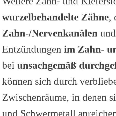
Weitere Zahn- und Kieferst
wurzelbehandelte Zähne
,
Zahn-/Nervenkanälen
und
Entzündungen
im Zahn- u
bei
unsachgemäß durchge
können sich durch verblieb
Zwischenräume, in denen si
und Schwermetall anreichen